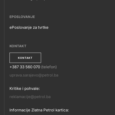
EPOSLOVANJE
ePoslovanje za tvrtke
EPOSLOVANJE
KONTAKT
KONTAKT
+387 33 560 070
(telefon)
KONTAKT
uprava.sarajevo@petrol.ba
Kritike i pohvale:
reklamacije@petrol.ba
Informacije Zlatna Petrol kartica: