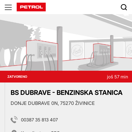
Prodajna
mjesta
još 57 min
ZATVORENO
BS DUBRAVE - BENZINSKA STANICA
DONJE DUBRAVE 0N, 75270 ŽIVINICE
00387 35 813 407