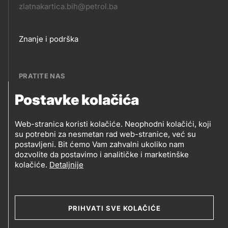
zlatnakartica.bih@petrol.ba
Footer
Znanje i podrška
links
PRATITE NAS
Postavke kolačića
Petrol BH Oil Company, d.o.o.
PRATITE
Džemala Bijedića 202, 71210 Ilidža, Sarajevo
Web-stranica koristi kolačiće. Neophodni kolačići, koji
NAS
su potrebni za nesmetan rad web-stranice, već su
postavljeni. Bit ćemo Vam zahvalni ukoliko nam
dozvolite da postavimo i analitičke i marketinške
kolačiće.
Detaljnije
Social
media
PRIHVATI SVE KOLAČIĆE
2019-2026 Petrol BH Oil Company d.o.o. i Petrol d.d.,