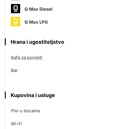
Q Max Diesel
Q Max LPG
Hrana i ugostiteljstvo
Kafa za ponijeti
Bar
Kupovina i usluge
Plin u bocama
Wi-Fi