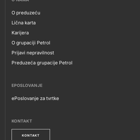
petrol-
O preduzeću
skupno.footer-
O
Lična karta
title???
Karijera
NAMA
O grupaciji Petrol
Prijavi nepravilnost
Preduzeća grupacije Petrol
EPOSLOVANJE
ePoslovanje za tvrtke
EPOSLOVANJE
KONTAKT
KONTAKT