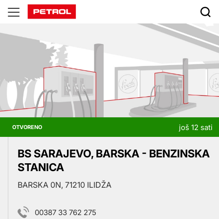
Prodajna
mjesta
još 12 sati
OTVORENO
BS SARAJEVO, BARSKA - BENZINSKA
STANICA
BARSKA 0N, 71210 ILIDŽA
00387 33 762 275