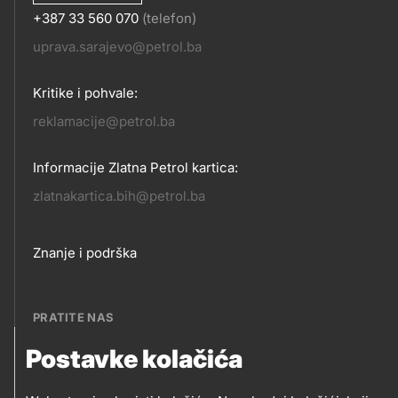
+387 33 560 070
(telefon)
KONTAKT
uprava.sarajevo@petrol.ba
Kritike i pohvale:
reklamacije@petrol.ba
Informacije Zlatna Petrol kartica:
zlatnakartica.bih@petrol.ba
Footer
Znanje i podrška
links
PRATITE NAS
Postavke kolačića
Petrol BH Oil Company, d.o.o.
PRATITE