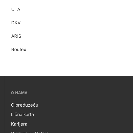
UTA
DKV
ARIS
Routex
???
O NAMA
petrol-
O preduzeću
skupno.footer-
O
Lična karta
title???
Karijera
NAMA