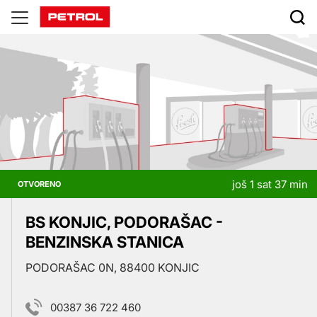
Prodajna
mjesta
još 1 sat 37 min
OTVORENO
BS KONJIC, PODORAŠAC -
BENZINSKA STANICA
PODORAŠAC 0N, 88400 KONJIC
00387 36 722 460