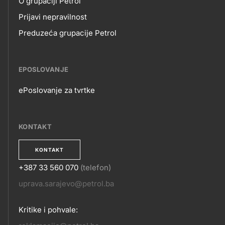
O grupaciji Petrol
Prijavi nepravilnost
Preduzeća grupacije Petrol
EPOSLOVANJE
ePoslovanje za tvrtke
EPOSLOVANJE
KONTAKT
KONTAKT
+387 33 560 070
(telefon)
KONTAKT
uprava.sarajevo@petrol.ba
Kritike i pohvale: