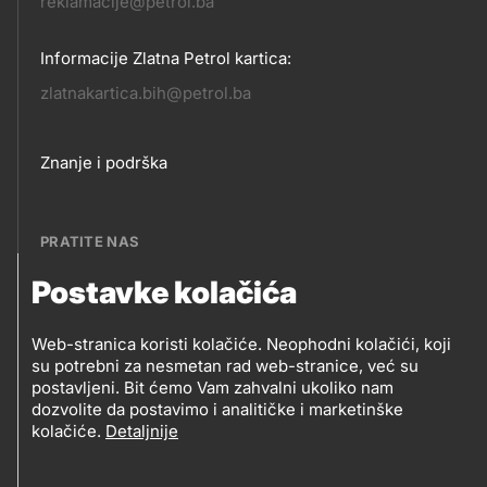
reklamacije@petrol.ba
Informacije Zlatna Petrol kartica:
zlatnakartica.bih@petrol.ba
Footer
Znanje i podrška
links
PRATITE NAS
Postavke kolačića
Petrol BH Oil Company, d.o.o.
PRATITE
Džemala Bijedića 202, 71210 Ilidža, Sarajevo
Web-stranica koristi kolačiće. Neophodni kolačići, koji
NAS
su potrebni za nesmetan rad web-stranice, već su
postavljeni. Bit ćemo Vam zahvalni ukoliko nam
dozvolite da postavimo i analitičke i marketinške
kolačiće.
Detaljnije
Social