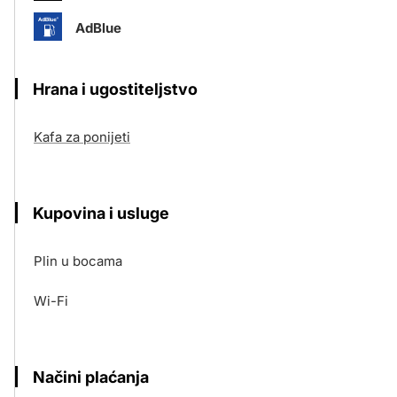
AdBlue
Hrana i ugostiteljstvo
Kafa za ponijeti
Kupovina i usluge
Plin u bocama
Wi-Fi
Načini plaćanja