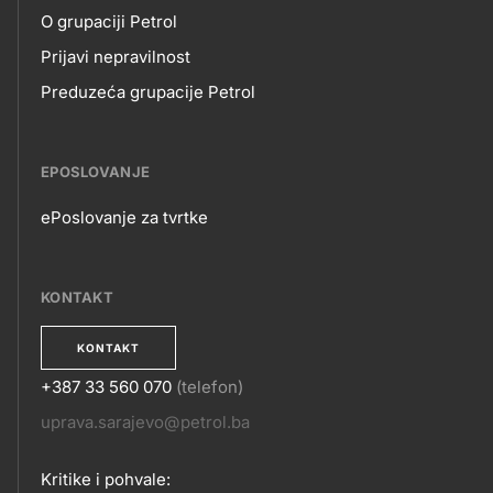
NAMA
O grupaciji Petrol
Prijavi nepravilnost
Preduzeća grupacije Petrol
EPOSLOVANJE
ePoslovanje za tvrtke
EPOSLOVANJE
KONTAKT
KONTAKT
+387 33 560 070
(telefon)
KONTAKT
uprava.sarajevo@petrol.ba
Kritike i pohvale: