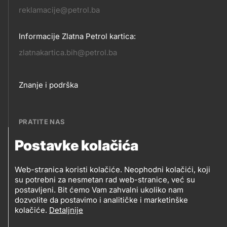
reklamacije@petrol.ba
Informacije Zlatna Petrol kartica:
zlatnakartica.bih@petrol.ba
Footer
Znanje i podrška
links
PRATITE NAS
Postavke kolačića
Petrol BH Oil Company, d.o.o.
PRATITE
Džemala Bijedića 202, 71210 Ilidža, Sarajevo
Web-stranica koristi kolačiće. Neophodni kolačići, koji
NAS
su potrebni za nesmetan rad web-stranice, već su
postavljeni. Bit ćemo Vam zahvalni ukoliko nam
dozvolite da postavimo i analitičke i marketinške
kolačiće.
Detaljnije
Social