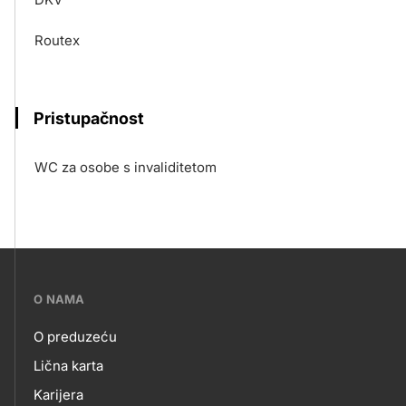
Routex
Pristupačnost
WC za osobe s invaliditetom
???
O NAMA
petrol-
O preduzeću
skupno.footer-
O
Lična karta
title???
Karijera