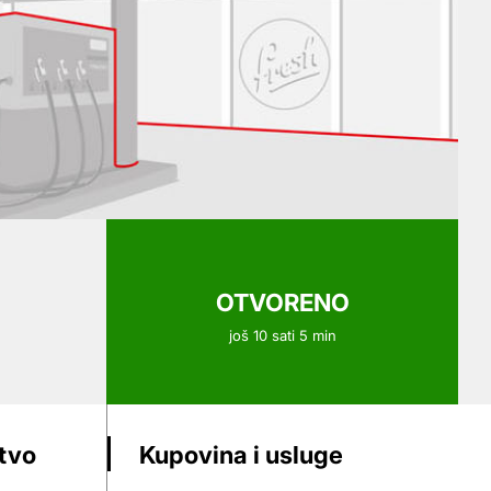
OTVORENO
još 10 sati 5 min
stvo
Kupovina i usluge