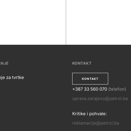
ANJE
KONTAKT
je za tvrtke
KONTAKT
+387 33 560 070
(telefon)
OSLOVANJE
uprava.sarajevo@petrol.ba
KONTA
Kritike i pohvale:
reklamacije@petrol.ba