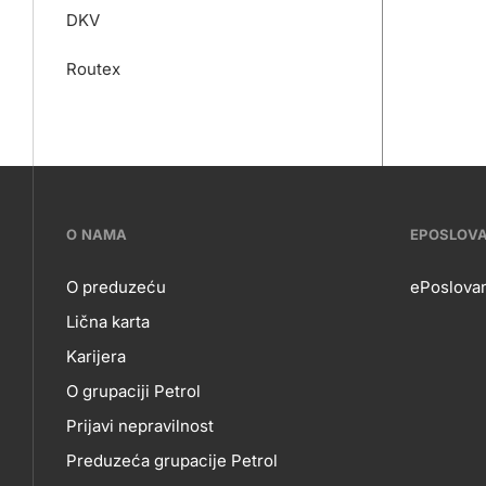
DKV
Routex
???
O NAMA
EPOSLOV
petrol-
O preduzeću
ePoslovan
Lična karta
skupno.footer-
O
EP
Karijera
title???
O grupaciji Petrol
NAMA
Prijavi nepravilnost
Preduzeća grupacije Petrol