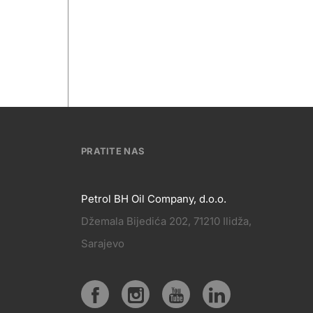
PRATITE NAS
Petrol BH Oil Company, d.o.o.
Džemala Bijedića 202, 71210 Ilidža,
PRATITE
Sarajevo
KT
NAS