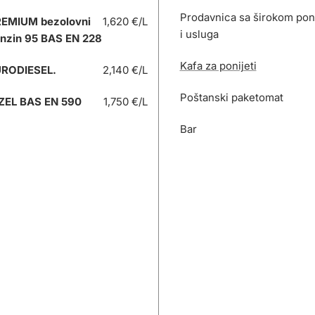
Prodavnica sa širokom po
EMIUM bezolovni
1,620 €/L
i usluga
nzin 95 BAS EN 228
Kafa za ponijeti
RODIESEL.
2,140 €/L
Poštanski paketomat
ZEL BAS EN 590
1,750 €/L
Bar