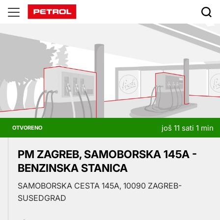
Prodajna
mjesta
još 11 sati 1 min
OTVORENO
PM ZAGREB, SAMOBORSKA 145A -
BENZINSKA STANICA
SAMOBORSKA CESTA 145A, 10090 ZAGREB-
SUSEDGRAD