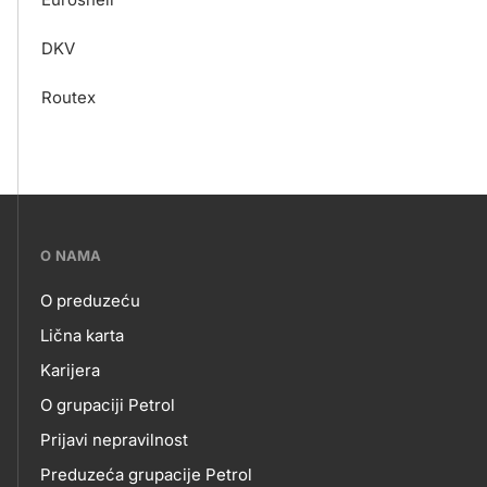
DKV
Routex
???
O NAMA
petrol-
O preduzeću
skupno.footer-
O
Lična karta
title???
Karijera
NAMA
O grupaciji Petrol
Prijavi nepravilnost
Preduzeća grupacije Petrol