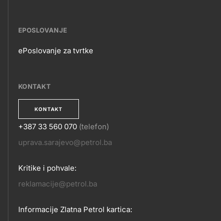
EPOSLOVANJE
ePoslovanje za tvrtke
EPOSLOVANJE
KONTAKT
KONTAKT
+387 33 560 070
(telefon)
KONTAKT
uprava.sarajevo@petrol.ba
Kritike i pohvale:
reklamacije@petrol.ba
Informacije Zlatna Petrol kartica: