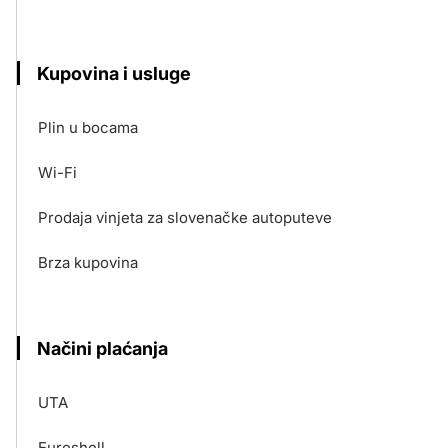
Kupovina i usluge
Plin u bocama
Wi-Fi
Prodaja vinjeta za slovenačke autoputeve
Brza kupovina
Načini plaćanja
UTA
Euroshell