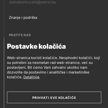
zlatnakartica.bih@petrol.ba
Footer
Znanje i podrška
links
PRATITE NAS
Postavke kolačića
Petrol BH Oil Company, d.o.o.
PRATITE
Džemala Bijedića 202, 71210 Ilidža, Sarajevo
Web-stranica koristi kolačiće. Neophodni kolačići, koji
NAS
su potrebni za nesmetan rad web-stranice, već su
postavljeni. Bit ćemo Vam zahvalni ukoliko nam
dozvolite da postavimo i analitičke i marketinške
kolačiće.
Detaljnije
Social
media
PRIHVATI SVE KOLAČIĆE
2019-2026 Petrol BH Oil Company d.o.o. i Petrol d.d.,