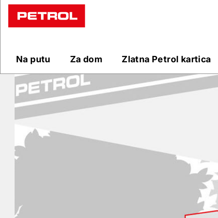
Prodajna
mjesta
Na putu
Za dom
Zlatna Petrol kartica