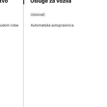
stvo
Usluge za vozila
Usisivač
nudom robe
Automatska autopraonica