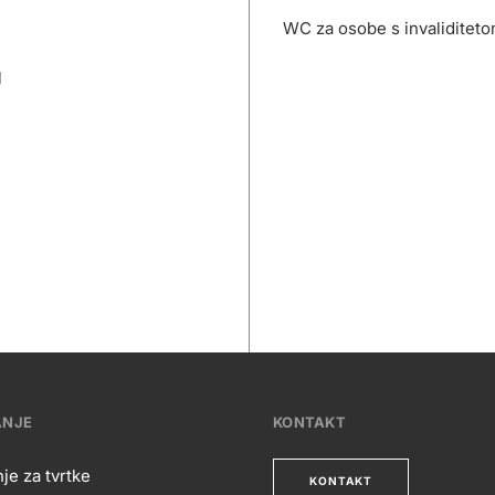
WC za osobe s invaliditet
l
ANJE
KONTAKT
je za tvrtke
KONTAKT