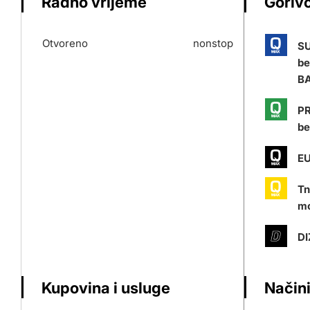
Radno vrijeme
Gorivo
Otvoreno
nonstop
S
be
BA
PR
be
EU
Tn
mo
DI
Kupovina i usluge
Načini