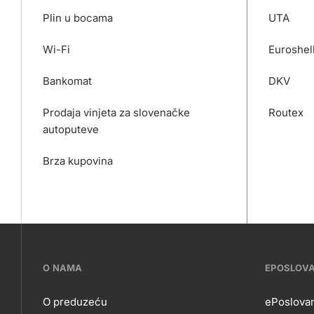
Plin u bocama
UTA
Wi-Fi
Euroshel
Bankomat
DKV
Prodaja vinjeta za slovenačke
Routex
autoputeve
Brza kupovina
???
O NAMA
EPOSLOV
petrol-
O preduzeću
ePoslovan