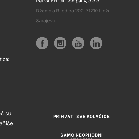
Petrol BH Oil Company, d.o.o.
Džemala Bijedića 202, 71210 Ilidža,
PRATITE
Sarajevo
KT
NAS
Social
tica:
media
eć su
PRIHVATI SVE KOLAČIĆE
čiće.
SAMO NEOPHODNI