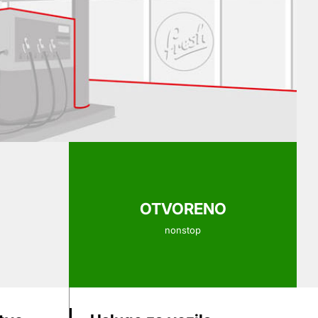
OTVORENO
nonstop