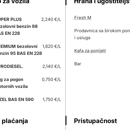
 za vozila
Hrana i ugostitelj
Fresh M
UPER PLUS
2,240 €/L
zolovni benzin 98
Prodavnica sa širokom po
S EN 228
i usluga
EMIUM bezolovni
1,620 €/L
Kafa za ponijeti
nzin 95 BAS EN 228
Bar
RODIESEL.
2,140 €/L
g za pogon
0,750 €/L
tornih vozila
ZEL BAS EN 590
1,750 €/L
 plaćanja
Pristupačnost