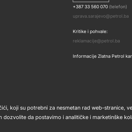
+387 33 560 070
(telefon)
OSLOVANJE
uprava.sarajevo@petrol.ba
KONTA
Kritike i pohvale:
reklamacije@petrol.ba
Informacije Zlatna Petrol kar
zlatnakartica.bih@petrol.ba
Znanje i podrška
Footer
čići, koji su potrebni za nesmetan rad web-stranice, v
links
 dozvolite da postavimo i analitičke i marketinške kola
ljana
Uslovi upotrebe
Opći uslovi
Kolačići