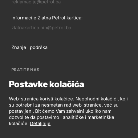
reklamacije@petrol.ba
Informacije Zlatna Petrol kartica:
zlatnakartica.bih@petrol.ba
Footer
Znanje i podrška
links
PRATITE NAS
Postavke kolačića
Petrol BH Oil Company, d.o.o.
PRATITE
Džemala Bijedića 202, 71210 Ilidža, Sarajevo
Web-stranica koristi kolačiće. Neophodni kolačići, koji
NAS
su potrebni za nesmetan rad web-stranice, već su
postavljeni. Bit ćemo Vam zahvalni ukoliko nam
dozvolite da postavimo i analitičke i marketinške
kolačiće.
Detaljnije
Social