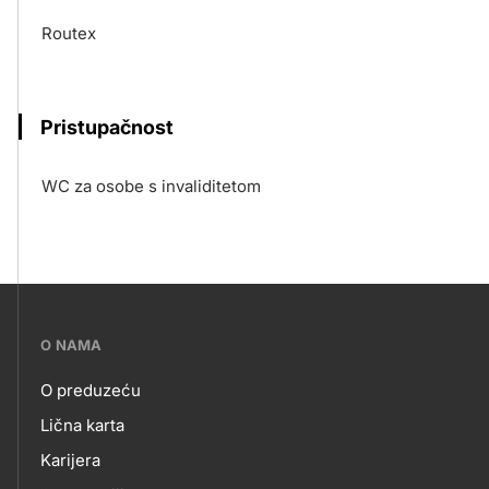
Routex
Pristupačnost
WC za osobe s invaliditetom
???
O NAMA
petrol-
O preduzeću
skupno.footer-
O
Lična karta
title???
Karijera
NAMA