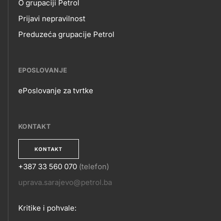
O grupaciji Petrol
Prijavi nepravilnost
Preduzeća grupacije Petrol
EPOSLOVANJE
ePoslovanje za tvrtke
EPOSLOVANJE
KONTAKT
KONTAKT
+387 33 560 070
(telefon)
KONTAKT
uprava.sarajevo@petrol.ba
Kritike i pohvale: