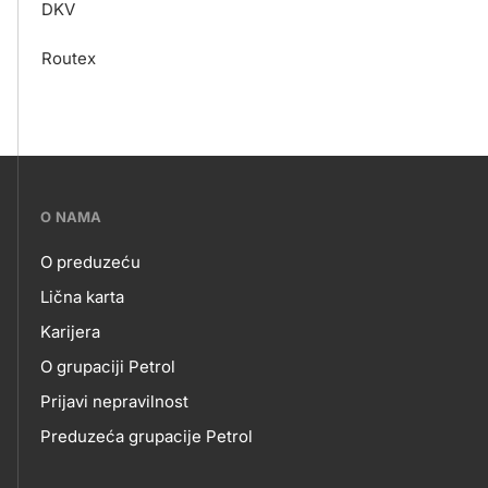
DKV
Routex
???
O NAMA
petrol-
O preduzeću
skupno.footer-
O
Lična karta
title???
Karijera
NAMA
O grupaciji Petrol
Prijavi nepravilnost
Preduzeća grupacije Petrol