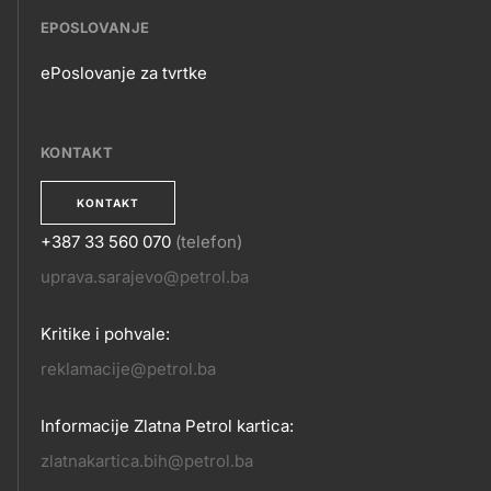
EPOSLOVANJE
ePoslovanje za tvrtke
EPOSLOVANJE
KONTAKT
KONTAKT
+387 33 560 070
(telefon)
KONTAKT
uprava.sarajevo@petrol.ba
Kritike i pohvale:
reklamacije@petrol.ba
Informacije Zlatna Petrol kartica:
zlatnakartica.bih@petrol.ba