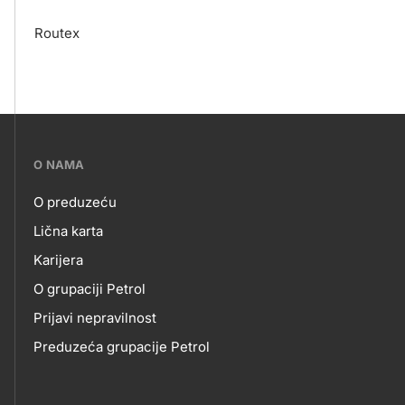
Routex
???
O NAMA
petrol-
O preduzeću
skupno.footer-
O
Lična karta
title???
Karijera
NAMA
O grupaciji Petrol
Prijavi nepravilnost
Preduzeća grupacije Petrol