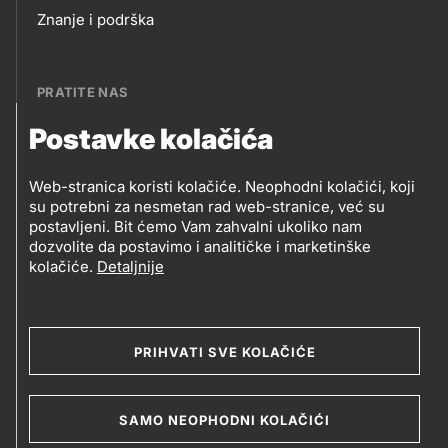
Footer
Znanje i podrška
links
PRATITE NAS
Postavke kolačića
Petrol BH Oil Company, d.o.o.
PRATITE
Džemala Bijedića 202, 71210 Ilidža, Sarajevo
Web-stranica koristi kolačiće. Neophodni kolačići, koji
NAS
su potrebni za nesmetan rad web-stranice, već su
postavljeni. Bit ćemo Vam zahvalni ukoliko nam
dozvolite da postavimo i analitičke i marketinške
kolačiće.
Detaljnije
Social
media
PRIHVATI SVE KOLAČIĆE
2019-2026 Petrol BH Oil Company d.o.o. i Petrol d.d.,
Ljubljana
Uslovi upotrebe
Opći uslovi
Legal
SAMO NEOPHODNI KOLAČIĆI
Kolačići