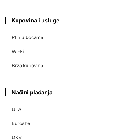
Kupovina i usluge
Plin u bocama
Wi-Fi
Brza kupovina
Načini plaćanja
UTA
Euroshell
DKV