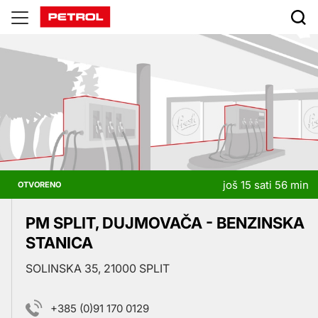
Prodajna
mjesta
još 15 sati 56 min
OTVORENO
PM SPLIT, DUJMOVAČA - BENZINSKA
STANICA
SOLINSKA 35, 21000 SPLIT
+385 (0)91 170 0129