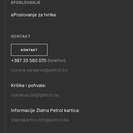
EPOSLOVANJE
ePoslovanje za tvrtke
EPOSLOVANJE
KONTAKT
KONTAKT
+387 33 560 070
(telefon)
KONTAKT
uprava.sarajevo@petrol.ba
Kritike i pohvale:
reklamacije@petrol.ba
Informacije Zlatna Petrol kartica:
zlatnakartica.bih@petrol.ba