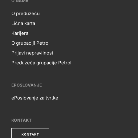
O NAMA
petrol-
O preduzeću
skupno.footer-
O
Lična karta
title???
Karijera
NAMA
O grupaciji Petrol
Prijavi nepravilnost
Preduzeća grupacije Petrol
EPOSLOVANJE
ePoslovanje za tvrtke
EPOSLOVANJE
KONTAKT
KONTAKT