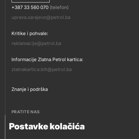
+387 33 560 070
(telefon)
KONTAKT
uprava.sarajevo@petrol.ba
Kritike i pohvale:
reklamacije@petrol.ba
Informacije Zlatna Petrol kartica:
zlatnakartica.bih@petrol.ba
Footer
Znanje i podrška
links
PRATITE NAS
Postavke kolačića
Petrol BH Oil Company, d.o.o.
PRATITE