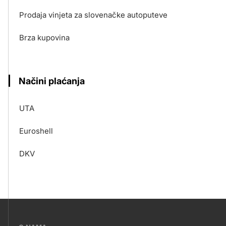
Prodaja vinjeta za slovenačke autoputeve
Brza kupovina
Načini plaćanja
UTA
Euroshell
DKV
???