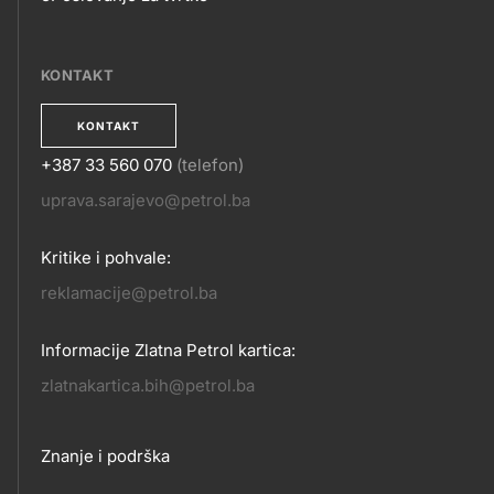
EPOSLOVANJE
KONTAKT
KONTAKT
+387 33 560 070
(telefon)
KONTAKT
uprava.sarajevo@petrol.ba
Kritike i pohvale:
reklamacije@petrol.ba
Informacije Zlatna Petrol kartica:
zlatnakartica.bih@petrol.ba
Footer
Znanje i podrška