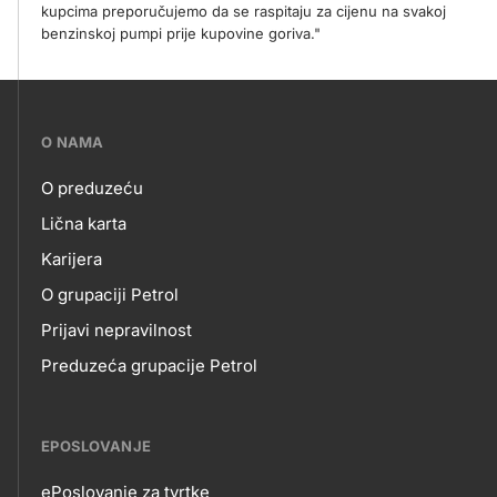
kupcima preporučujemo da se raspitaju za cijenu na svakoj
benzinskoj pumpi prije kupovine goriva."
???
O NAMA
petrol-
O preduzeću
skupno.footer-
O
Lična karta
title???
Karijera
NAMA
O grupaciji Petrol
Prijavi nepravilnost
Preduzeća grupacije Petrol
EPOSLOVANJE
ePoslovanje za tvrtke