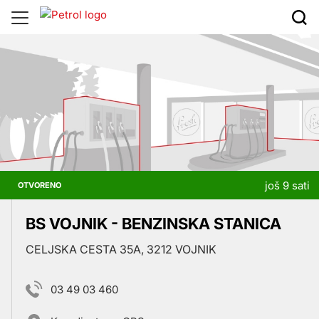
Prodajna
mjesta
još 9 sati
OTVORENO
BS VOJNIK - BENZINSKA STANICA
CELJSKA CESTA 35A, 3212 VOJNIK
03 49 03 460