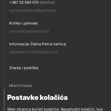
+387 33 560 070
(telefon)
KONTAKT
uprava.sarajevo@petrol.ba
Kritike i pohvale:
reklamacije@petrol.ba
Informacije Zlatna Petrol kartica:
zlatnakartica.bih@petrol.ba
Footer
Znanje i podrška
links
PRATITE NAS
Postavke kolačića
Petrol BH Oil Company, d.o.o.
PRATITE
Džemala Bijedića 202, 71210 Ilidža, Sarajevo
Web-stranica koristi kolačiće. Neophodni kolačići, koji