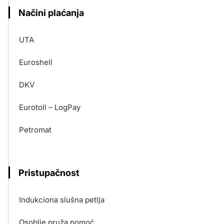
Načini plaćanja
UTA
Euroshell
DKV
Eurotoll – LogPay
Petromat
Pristupačnost
Indukciona slušna petlja
Osoblje pruža pomoć