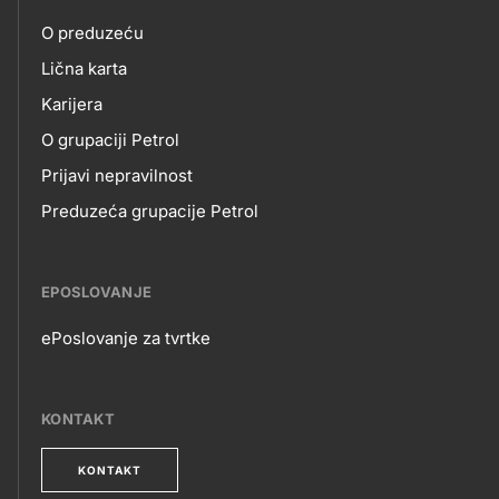
petrol-
O preduzeću
skupno.footer-
O
Lična karta
title???
Karijera
NAMA
O grupaciji Petrol
Prijavi nepravilnost
Preduzeća grupacije Petrol
EPOSLOVANJE
ePoslovanje za tvrtke
EPOSLOVANJE
KONTAKT
KONTAKT