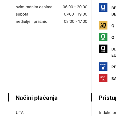
svim radnim danima
06:00 - 20:00
B
subota
07:00 - 19:00
BE
nedjelje i praznici
08:00 - 17:00
Q 
Q 
DI
E
P
BA
Načini plaćanja
Prist
UTA
Indukcion