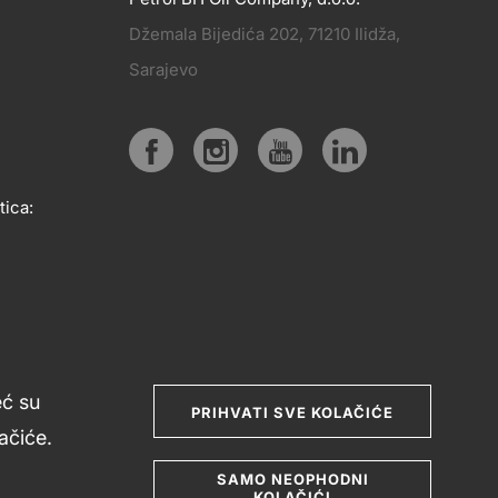
Džemala Bijedića 202, 71210 Ilidža,
PRATITE
Sarajevo
KT
NAS
Social
tica:
media
eć su
PRIHVATI SVE KOLAČIĆE
čiće.
SAMO NEOPHODNI
KOLAČIĆI