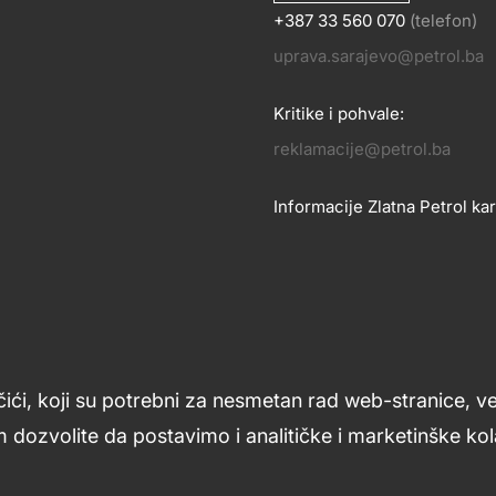
+387 33 560 070
(telefon)
OSLOVANJE
uprava.sarajevo@petrol.ba
KONTA
Kritike i pohvale:
reklamacije@petrol.ba
Informacije Zlatna Petrol kar
zlatnakartica.bih@petrol.ba
Znanje i podrška
Footer
čići, koji su potrebni za nesmetan rad web-stranice, v
links
 dozvolite da postavimo i analitičke i marketinške kola
ljana
Uslovi upotrebe
Opći uslovi
Kolačići