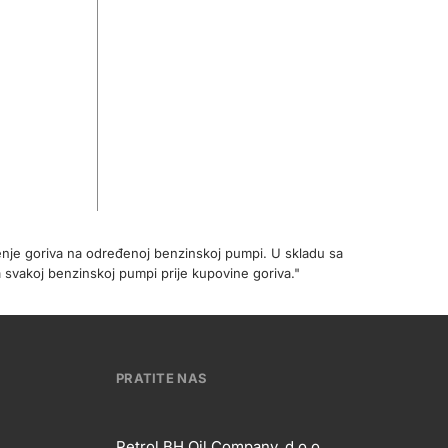
enje goriva na određenoj benzinskoj pumpi. U skladu sa
 svakoj benzinskoj pumpi prije kupovine goriva."
PRATITE NAS
Petrol BH Oil Company, d.o.o.