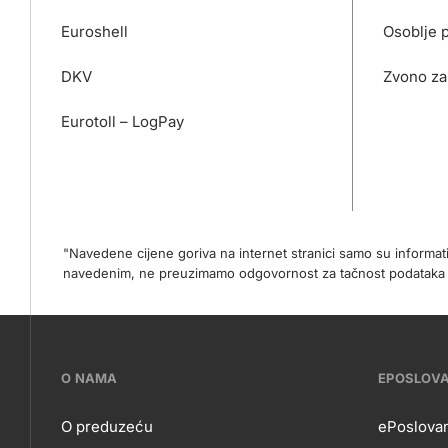
Euroshell
Osoblje 
DKV
Zvono za
Eurotoll – LogPay
"Navedene cijene goriva na internet stranici samo su informa
navedenim, ne preuzimamo odgovornost za tačnost podataka na 
???
O NAMA
EPOSLOV
petrol-
O preduzeću
ePoslovan