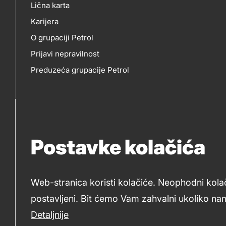
Lična karta
skupno.footer-
O
EP
Karijera
title???
O grupaciji Petrol
NAMA
Prijavi nepravilnost
Preduzeća grupacije Petrol
Postavke kolačića
Web-stranica koristi kolačiće. Neophodni kola
postavljeni. Bit ćemo Vam zahvalni ukoliko nam
2019-2026 Petrol BH Oil Company d.o.o. i Petrol d.d., Ljub
Detaljnije