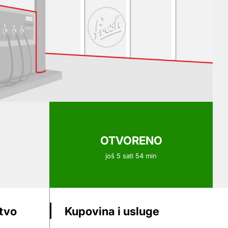
OTVORENO
još 5 sati 54 min
stvo
Kupovina i usluge