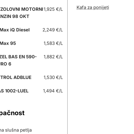
Kafa za ponijeti
EZOLOVNI MOTORNI
1,925 €/L
NZIN 98 OKT
Max iQ Diesel
2,249 €/L
Max 95
1,583 €/L
ZEL BAS EN 590-
1,882 €/L
URO 6
ETROL ADBLUE
1,530 €/L
S 1002-LUEL
1,494 €/L
upačnost
a slušna petlja