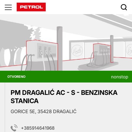
Prodajna
mjesta
nonstop
OTVORENO
PM DRAGALIĆ AC - S - BENZINSKA
STANICA
GORICE 5E, 35428 DRAGALIĆ
+385914641968