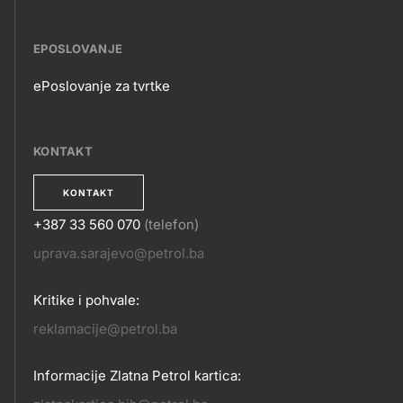
EPOSLOVANJE
ePoslovanje za tvrtke
EPOSLOVANJE
KONTAKT
KONTAKT
+387 33 560 070
(telefon)
KONTAKT
uprava.sarajevo@petrol.ba
Kritike i pohvale:
reklamacije@petrol.ba
Informacije Zlatna Petrol kartica: