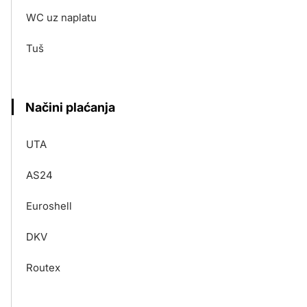
WC uz naplatu
Tuš
Načini plaćanja
UTA
AS24
Euroshell
DKV
Routex