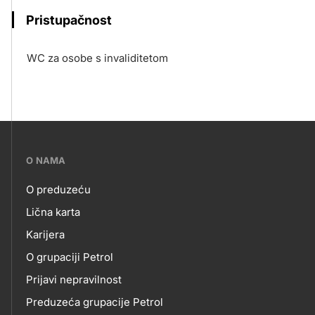
Pristupačnost
WC za osobe s invaliditetom
???
O NAMA
petrol-
O preduzeću
skupno.footer-
O
Lična karta
title???
Karijera
NAMA
O grupaciji Petrol
Prijavi nepravilnost
Preduzeća grupacije Petrol