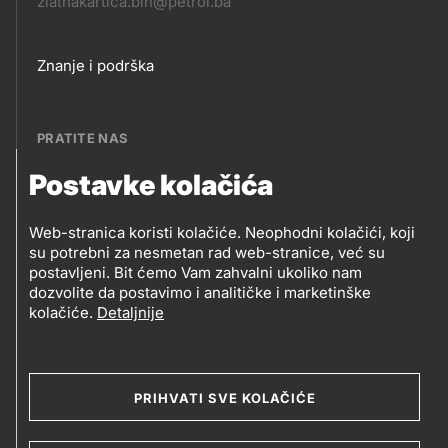
zlatnakartica.bih@petrol.ba
Footer
Znanje i podrška
links
PRATITE NAS
Postavke kolačića
Petrol BH Oil Company, d.o.o.
PRATITE
Džemala Bijedića 202, 71210 Ilidža, Sarajevo
Web-stranica koristi kolačiće. Neophodni kolačići, koji
NAS
su potrebni za nesmetan rad web-stranice, već su
postavljeni. Bit ćemo Vam zahvalni ukoliko nam
dozvolite da postavimo i analitičke i marketinške
kolačiće.
Detaljnije
Social
media
PRIHVATI SVE KOLAČIĆE
2019-2026 Petrol BH Oil Company d.o.o. i Petrol d.d.,
Ljubljana
Uslovi upotrebe
Opći uslovi