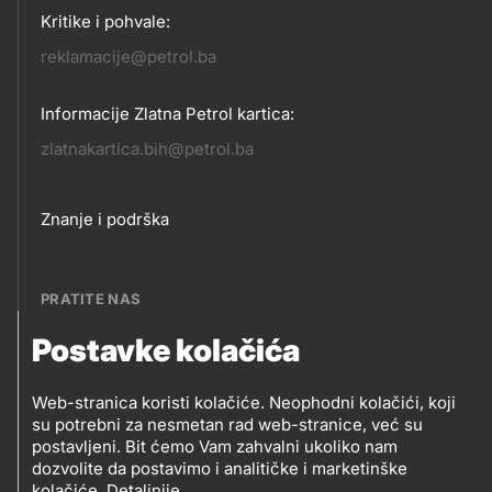
Kritike i pohvale:
reklamacije@petrol.ba
Informacije Zlatna Petrol kartica:
zlatnakartica.bih@petrol.ba
Footer
Znanje i podrška
links
PRATITE NAS
Postavke kolačića
Petrol BH Oil Company, d.o.o.
PRATITE
Džemala Bijedića 202, 71210 Ilidža, Sarajevo
Web-stranica koristi kolačiće. Neophodni kolačići, koji
NAS
su potrebni za nesmetan rad web-stranice, već su
postavljeni. Bit ćemo Vam zahvalni ukoliko nam
dozvolite da postavimo i analitičke i marketinške
kolačiće.
Detaljnije