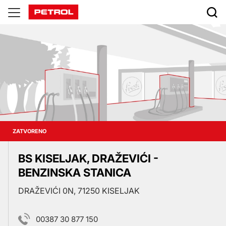
Prodajna
mjesta
ZATVORENO
BS KISELJAK, DRAŽEVIĆI -
BENZINSKA STANICA
DRAŽEVIĆI 0N, 71250 KISELJAK
00387 30 877 150