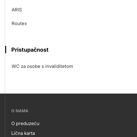
ARIS
Routex
Pristupačnost
WC za osobe s invaliditetom
???
O NAMA
petrol-
O preduzeću
skupno.footer-
O
Lična karta