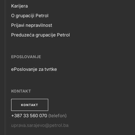
title???
Karijera
NAMA
O grupaciji Petrol
Prijavi nepravilnost
Preduzeća grupacije Petrol
EPOSLOVANJE
ePoslovanje za tvrtke
EPOSLOVANJE
KONTAKT
KONTAKT
+387 33 560 070
(telefon)
KONTAKT
uprava.sarajevo@petrol.ba