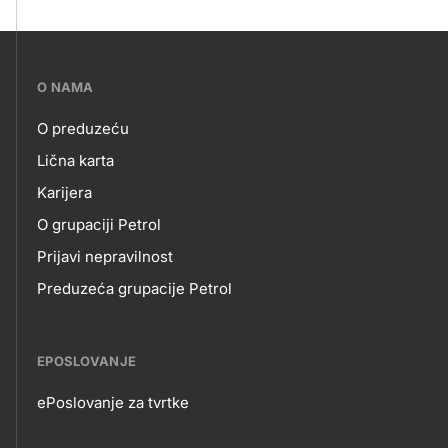
???
O NAMA
petrol-
O preduzeću
skupno.footer-
O
Lična karta
title???
Karijera
NAMA
O grupaciji Petrol
Prijavi nepravilnost
Preduzeća grupacije Petrol
EPOSLOVANJE
ePoslovanje za tvrtke
EPOSLOVANJE