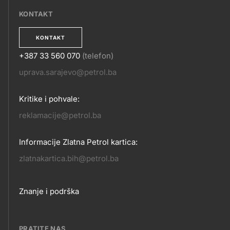
KONTAKT
KONTAKT
+387 33 560 070
(telefon)
KONTAKT
uprava.sarajevo@petrol.ba
Kritike i pohvale:
reklamacije@petrol.ba
Informacije Zlatna Petrol kartica:
zlatnakartica.bih@petrol.ba
Footer
Znanje i podrška
links
PRATITE NAS