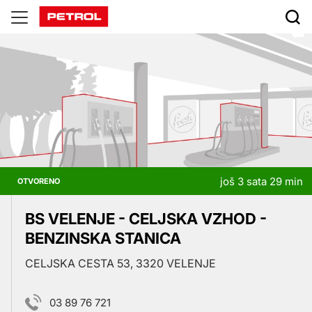
Prodajna
mjesta
još 3 sata 29 min
OTVORENO
BS VELENJE - CELJSKA VZHOD -
BENZINSKA STANICA
CELJSKA CESTA 53, 3320 VELENJE
03 89 76 721