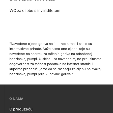
WC za osobe s invaliditetom
"Navedene cijene goriva na internet stranici samo su
informativne prirode. Važe samo one cijene koje su
navedene na aparatu za točenje goriva na određenoj
benzinskoj pumpi. U skladu sa navedenim, ne preuzimamo
odgovornost za tačnost podataka na internet stranici i
kupcima preporučujemo da se raspitaju za cijenu na svakoj
benzinskoj pumpi prije kupovine goriva."
???
O NAMA
petrol-
O preduzeću
skupno.footer-