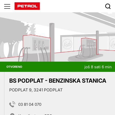
Prodajna
mjesta
još 8 sati 6 min
OTVORENO
BS PODPLAT - BENZINSKA STANICA
PODPLAT 9, 3241 PODPLAT
03 81 04 070