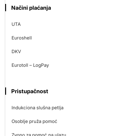
Načini plaćanja
UTA
Euroshell
DKV
Eurotoll – LogPay
Pristupačnost
Indukciona slušna petlja
Osoblje pruža pomoć
Zvono za pomoć na ulazu