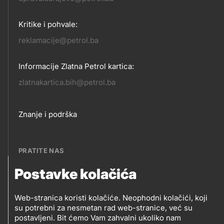
KONTAKT
Kritike i pohvale:
reklamacije@petrol.ba
Informacije Zlatna Petrol kartica:
zlatnakartica.bih@petrol.ba
Footer
Znanje i podrška
links
PRATITE NAS
Postavke kolačića
Petrol BH Oil Company, d.o.o.
PRATITE
Džemala Bijedića 202, 71210 Ilidža, Sarajevo
Web-stranica koristi kolačiće. Neophodni kolačići, koji
NAS
su potrebni za nesmetan rad web-stranice, već su
postavljeni. Bit ćemo Vam zahvalni ukoliko nam