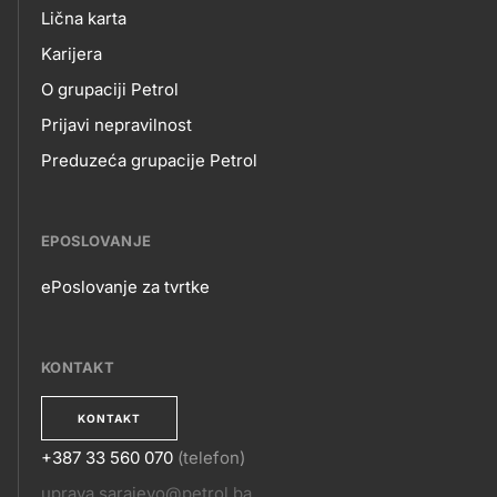
O
Lična karta
title???
Karijera
NAMA
O grupaciji Petrol
Prijavi nepravilnost
Preduzeća grupacije Petrol
EPOSLOVANJE
ePoslovanje za tvrtke
EPOSLOVANJE
KONTAKT
KONTAKT
+387 33 560 070
(telefon)
uprava.sarajevo@petrol.ba