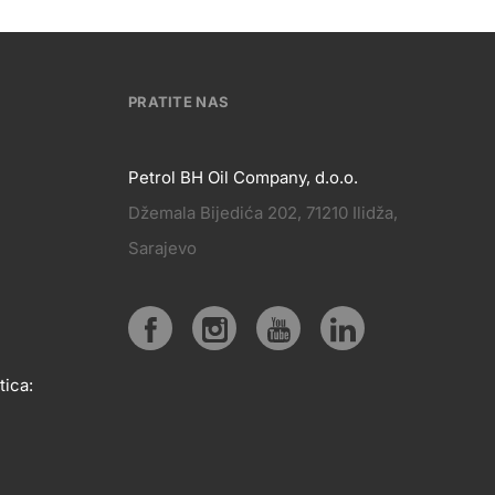
PRATITE NAS
Petrol BH Oil Company, d.o.o.
Džemala Bijedića 202, 71210 Ilidža,
PRATITE
Sarajevo
KT
NAS
Social
tica:
media