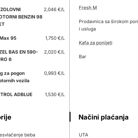
Fresh M
EZOLOVNI
2,046 €/L
OTORNI BENZIN 98
Prodavnica sa širokom po
KT
i usluga
Max 95
1,750 €/L
Kafa za ponijeti
ZEL BAS EN 590-
2,020 €/L
Bar
URO 6
g za pogon
0,993 €/L
tornih vozila
ETROL ADBLUE
1,530 €/L
rije
Načini plaćanja
resvlačenje beba
UTA