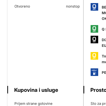
Otvoreno
nonstop
B
M
O
Q 
DI
E
Tn
mo
P
Kupovina i usluge
Prosto
Prijem strane gotovine
Sto za p