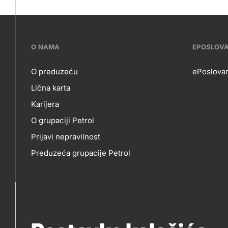
???
O NAMA
EPOSLOV
petrol-
O preduzeću
ePoslovan
Lična karta
skupno.footer-
O
EP
Karijera
title???
O grupaciji Petrol
NAMA
Prijavi nepravilnost
Preduzeća grupacije Petrol