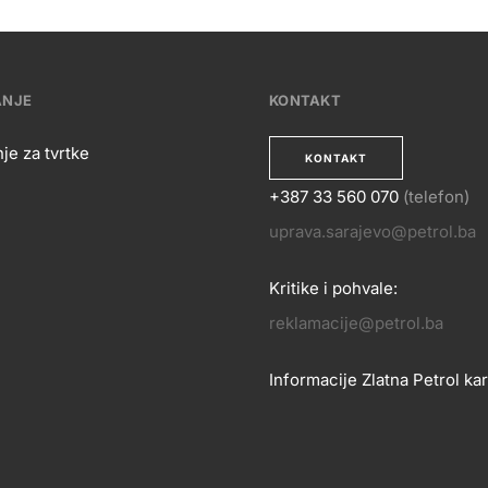
ANJE
KONTAKT
je za tvrtke
KONTAKT
+387 33 560 070
(telefon)
OSLOVANJE
uprava.sarajevo@petrol.ba
KONTA
Kritike i pohvale:
reklamacije@petrol.ba
Informacije Zlatna Petrol kar
zlatnakartica.bih@petrol.ba
Znanje i podrška