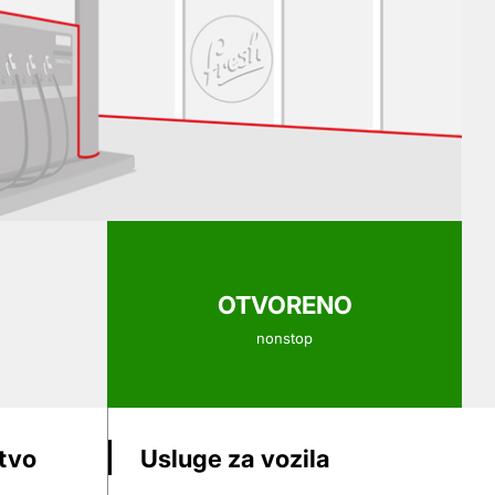
OTVORENO
nonstop
stvo
Usluge za vozila