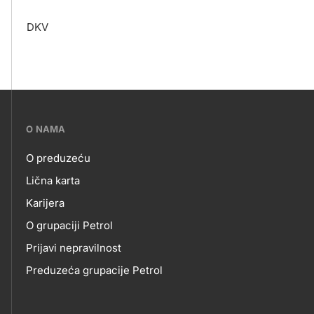
DKV
???
O NAMA
petrol-
O preduzeću
skupno.footer-
O
Lična karta
title???
Karijera
NAMA
O grupaciji Petrol
Prijavi nepravilnost
Preduzeća grupacije Petrol