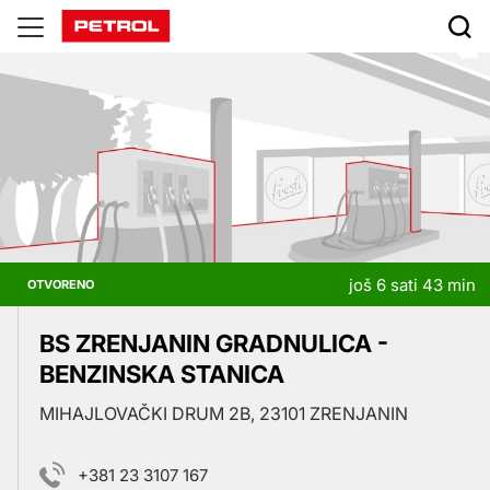
Prodajna
mjesta
još 6 sati 43 min
OTVORENO
BS ZRENJANIN GRADNULICA -
BENZINSKA STANICA
MIHAJLOVAČKI DRUM 2B, 23101 ZRENJANIN
+381 23 3107 167