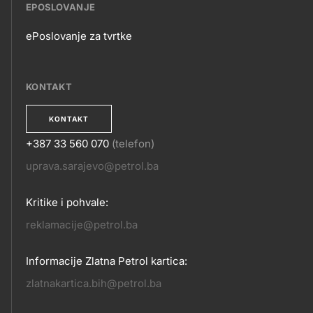
EPOSLOVANJE
ePoslovanje za tvrtke
EPOSLOVANJE
KONTAKT
KONTAKT
+387 33 560 070
(telefon)
KONTAKT
uprava.sarajevo@petrol.ba
Kritike i pohvale:
reklamacije@petrol.ba
Informacije Zlatna Petrol kartica:
zlatnakartica.bih@petrol.ba