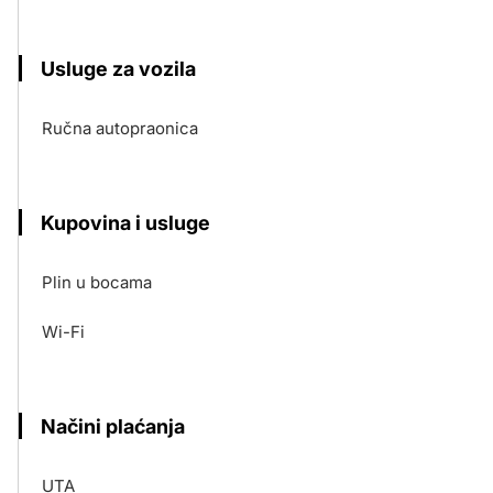
Usluge za vozila
Ručna autopraonica
Kupovina i usluge
Plin u bocama
Wi-Fi
Načini plaćanja
UTA