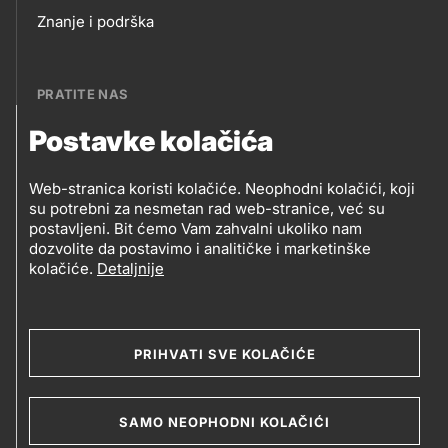
Footer
Znanje i podrška
links
PRATITE NAS
Postavke kolačića
Petrol BH Oil Company, d.o.o.
PRATITE
Džemala Bijedića 202, 71210 Ilidža, Sarajevo
Web-stranica koristi kolačiće. Neophodni kolačići, koji
NAS
su potrebni za nesmetan rad web-stranice, već su
postavljeni. Bit ćemo Vam zahvalni ukoliko nam
dozvolite da postavimo i analitičke i marketinške
kolačiće.
Detaljnije
Social
media
PRIHVATI SVE KOLAČIĆE
2019-2026 Petrol BH Oil Company d.o.o. i Petrol d.d.,
Ljubljana
Uslovi upotrebe
Opći uslovi
Legal
SAMO NEOPHODNI KOLAČIĆI
Kolačići