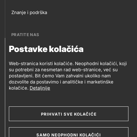
Footer
Znanje i podrška
links
PRATITE NAS
Postavke kolačića
Petrol BH Oil Company, d.o.o.
PRATITE
Džemala Bijedića 202, 71210 Ilidža, Sarajevo
Web-stranica koristi kolačiće. Neophodni kolačići, koji
NAS
su potrebni za nesmetan rad web-stranice, već su
postavljeni. Bit ćemo Vam zahvalni ukoliko nam
dozvolite da postavimo i analitičke i marketinške
kolačiće.
Detaljnije
Social
media
PRIHVATI SVE KOLAČIĆE
2019-2026 Petrol BH Oil Company d.o.o. i Petrol d.d.,
Ljubljana
Uslovi upotrebe
Opći uslovi
Legal
SAMO NEOPHODNI KOLAČIĆI