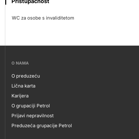
Pristupačnost
WC za osobe s invaliditetom
???
O NAMA
petrol-
O preduzeću
skupno.footer-
O
Lična karta
title???
Karijera
NAMA
O grupaciji Petrol
Prijavi nepravilnost
Preduzeća grupacije Petrol