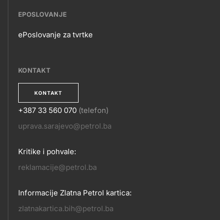
EPOSLOVANJE
ePoslovanje za tvrtke
EPOSLOVANJE
KONTAKT
KONTAKT
+387 33 560 070
(telefon)
KONTAKT
uprava.sarajevo@petrol.ba
Kritike i pohvale:
reklamacije@petrol.ba
Informacije Zlatna Petrol kartica:
zlatnakartica.bih@petrol.ba