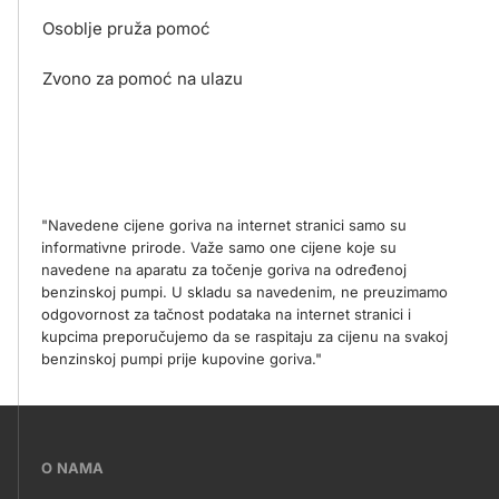
Osoblje pruža pomoć
Zvono za pomoć na ulazu
"Navedene cijene goriva na internet stranici samo su
informativne prirode. Važe samo one cijene koje su
navedene na aparatu za točenje goriva na određenoj
benzinskoj pumpi. U skladu sa navedenim, ne preuzimamo
odgovornost za tačnost podataka na internet stranici i
kupcima preporučujemo da se raspitaju za cijenu na svakoj
benzinskoj pumpi prije kupovine goriva."
???
O NAMA
petrol-