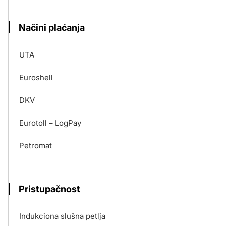
Načini plaćanja
UTA
Euroshell
DKV
Eurotoll – LogPay
Petromat
Pristupačnost
Indukciona slušna petlja