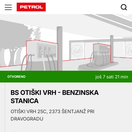
Prodajna
mjesta
još 7 sati 21 min
OTVORENO
BS OTIŠKI VRH - BENZINSKA
STANICA
OTIŠKI VRH 25C, 2373 ŠENTJANŽ PRI
DRAVOGRADU