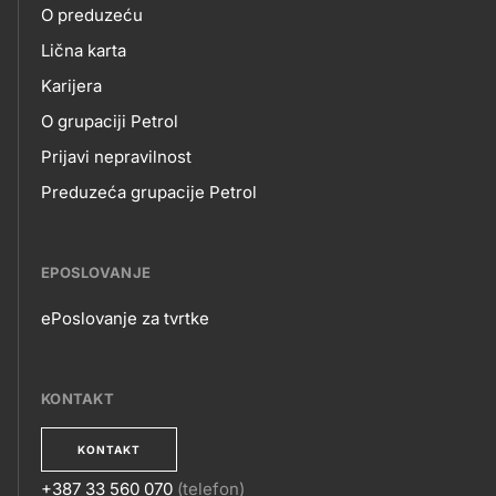
O preduzeću
skupno.footer-
O
Lična karta
title???
Karijera
NAMA
O grupaciji Petrol
Prijavi nepravilnost
Preduzeća grupacije Petrol
EPOSLOVANJE
ePoslovanje za tvrtke
EPOSLOVANJE
KONTAKT
KONTAKT
+387 33 560 070
(telefon)