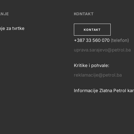
ANJE
KONTAKT
je za tvrtke
KONTAKT
+387 33 560 070
(telefon)
OSLOVANJE
uprava.sarajevo@petrol.ba
KONTA
Kritike i pohvale:
reklamacije@petrol.ba
Informacije Zlatna Petrol kar
zlatnakartica.bih@petrol.ba
Znanje i podrška
Footer