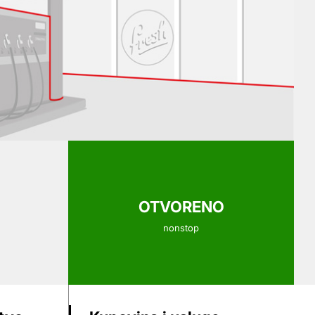
OTVORENO
nonstop