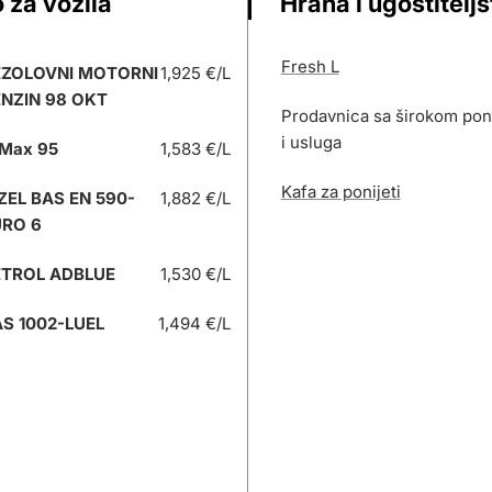
 za vozila
Hrana i ugostitelj
Fresh L
EZOLOVNI MOTORNI
1,925 €/L
NZIN 98 OKT
Prodavnica sa širokom po
i usluga
Max 95
1,583 €/L
Kafa za ponijeti
ZEL BAS EN 590-
1,882 €/L
URO 6
ETROL ADBLUE
1,530 €/L
S 1002-LUEL
1,494 €/L