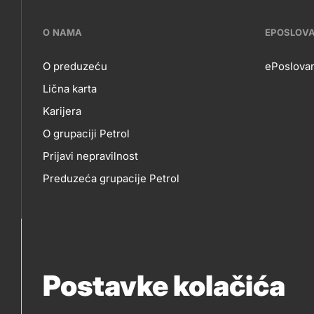
???
O NAMA
EPOSLOV
petrol-
O preduzeću
ePoslovan
Lična karta
skupno.footer-
O
EP
Karijera
title???
O grupaciji Petrol
NAMA
Prijavi nepravilnost
Preduzeća grupacije Petrol
Postavke kolačića