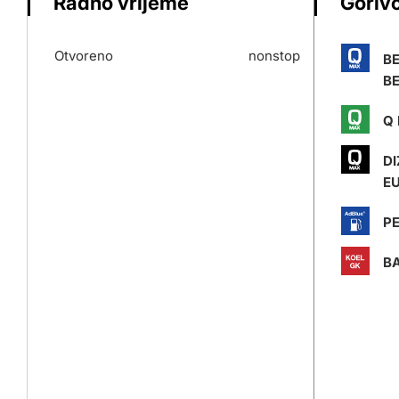
Radno vrijeme
Gorivo
Otvoreno
nonstop
B
BE
Q 
DI
E
P
BA