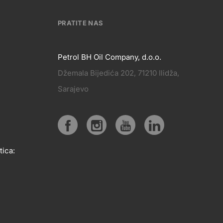
PRATITE NAS
Petrol BH Oil Company, d.o.o.
Džemala Bijedića 202, 71210 Ilidža,
PRATITE
Sarajevo
KT
NAS
Social
tica:
media