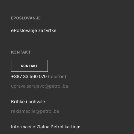
EPOSLOVANJE
ePoslovanje za tvrtke
EPOSLOVANJE
KONTAKT
KONTAKT
+387 33 560 070
(telefon)
KONTAKT
uprava.sarajevo@petrol.ba
Kritike i pohvale:
reklamacije@petrol.ba
Informacije Zlatna Petrol kartica: