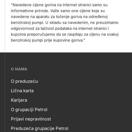
"Navedene cijene goriva na internet stranici samo su
informativne prirode. Važe samo one cijene koje su
navedene na aparatu za točenje goriva na određenoj
benzinskoj pumpi. U skladu sa navedenim, ne preuzimamo
odgovornost za tačnost podataka na internet stranici i
kupcima preporučujemo da se raspitaju za cijenu na svakoj
benzinskoj pumpi prije kupovine goriva."
???
O NAMA
petrol-
O preduzeću
skupno.footer-
O
Lična karta
title???
Karijera
NAMA
O grupaciji Petrol
Prijavi nepravilnost
Preduzeća grupacije Petrol