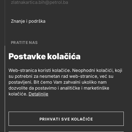
zlatnakartica.bih@petrol.ba
Footer
Znanje i podrška
links
PRATITE NAS
Postavke kolačića
Petrol BH Oil Company, d.o.o.
PRATITE
Džemala Bijedića 202, 71210 Ilidža, Sarajevo
Web-stranica koristi kolačiće. Neophodni kolačići, koji
NAS
su potrebni za nesmetan rad web-stranice, već su
postavljeni. Bit ćemo Vam zahvalni ukoliko nam
dozvolite da postavimo i analitičke i marketinške
kolačiće.
Detaljnije
Social
media
PRIHVATI SVE KOLAČIĆE
2019-2026 Petrol BH Oil Company d.o.o. i Petrol d.d.,