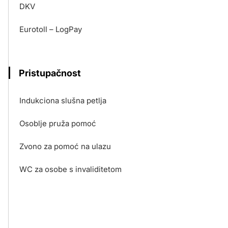
DKV
Eurotoll – LogPay
Pristupačnost
Indukciona slušna petlja
Osoblje pruža pomoć
Zvono za pomoć na ulazu
WC za osobe s invaliditetom