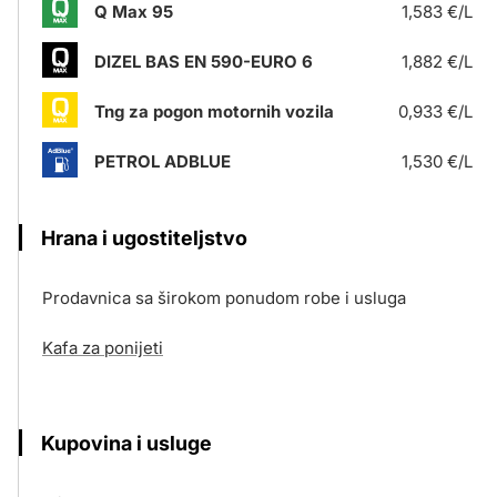
Q Max 95
1,583 €/L
DIZEL BAS EN 590-EURO 6
1,882 €/L
Tng za pogon motornih vozila
0,933 €/L
PETROL ADBLUE
1,530 €/L
Hrana i ugostiteljstvo
Prodavnica sa širokom ponudom robe i usluga
Kafa za ponijeti
Kupovina i usluge