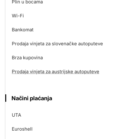
Plin u bocama
Wi-Fi
Bankomat
Prodaja vinjeta za slovenačke autoputeve
Brza kupovina
Prodaja vinjeta za austrijske autoputeve
Načini plaćanja
UTA
Euroshell