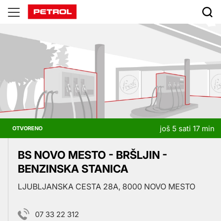
Prodajna
mjesta
još 5 sati 17 min
OTVORENO
BS NOVO MESTO - BRŠLJIN -
BENZINSKA STANICA
LJUBLJANSKA CESTA 28A, 8000 NOVO MESTO
07 33 22 312