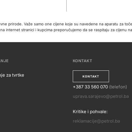
tivne prirode. Važe samo one cijene koje su navedene na aparatu za toč
internet stranici i kupcima preporučujemo da se raspitaju za cijenu na
ANJE
KONTAKT
je za tvrtke
KONTAKT
+387 33 560 070
(telefon)
OSLOVANJE
uprava.sarajevo@petrol.ba
KONTA
Kritike i pohvale:
reklamacije@petrol.ba