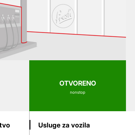
OTVORENO
nonstop
stvo
Usluge za vozila