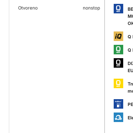
Otvoreno
nonstop
B
M
O
Q 
Q 
DI
E
Tn
mo
P
El