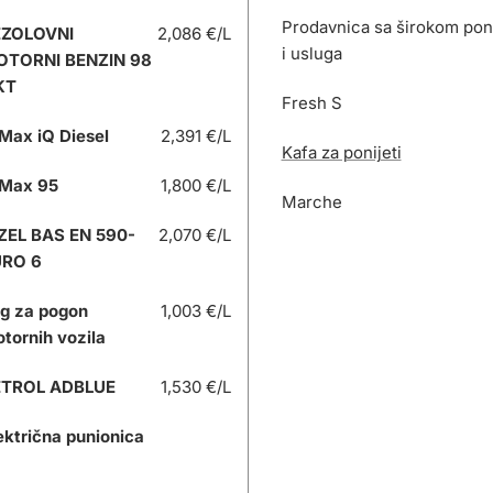
Prodavnica sa širokom po
EZOLOVNI
2,086 €/L
i usluga
OTORNI BENZIN 98
KT
Fresh S
Max iQ Diesel
2,391 €/L
Kafa za ponijeti
Max 95
1,800 €/L
Marche
ZEL BAS EN 590-
2,070 €/L
URO 6
g za pogon
1,003 €/L
tornih vozila
ETROL ADBLUE
1,530 €/L
ektrična punionica