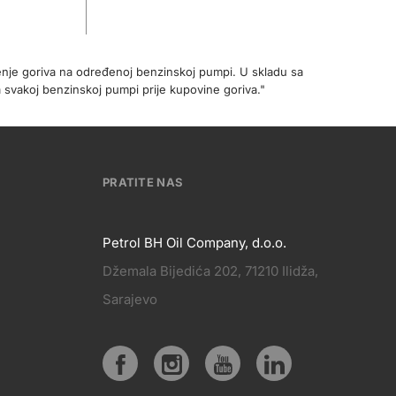
enje goriva na određenoj benzinskoj pumpi. U skladu sa
 svakoj benzinskoj pumpi prije kupovine goriva."
PRATITE NAS
Petrol BH Oil Company, d.o.o.
Džemala Bijedića 202, 71210 Ilidža,
PRATITE
Sarajevo
KT
NAS