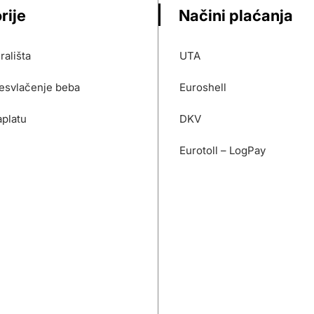
rije
Načini plaćanja
rališta
UTA
resvlačenje beba
Euroshell
platu
DKV
Eurotoll – LogPay