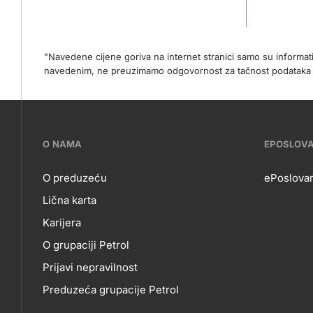
"Navedene cijene goriva na internet stranici samo su informa
navedenim, ne preuzimamo odgovornost za tačnost podataka na 
???
O NAMA
EPOSLOV
petrol-
O preduzeću
ePoslovan
Lična karta
skupno.footer-
O
EP
Karijera
title???
O grupaciji Petrol
NAMA
Prijavi nepravilnost
Preduzeća grupacije Petrol